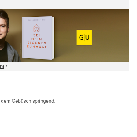
am
?
s dem Gebüsch springend.