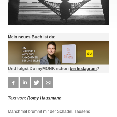
Mein neues Buch ist da:
Und folgst Du myMONK schon
bei Instagram
?
Facebook
LinkedIn
Twitter
E-mail
Text von:
Romy Hausmann
Manchmal brummt mir der Schädel. Tausend