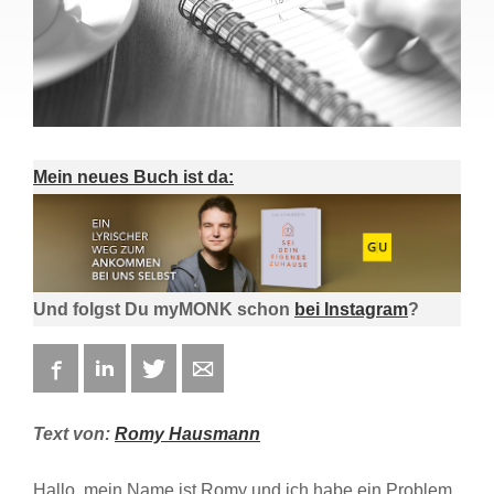
Mein neues Buch ist da:
Und folgst Du myMONK schon
bei Instagram
?
Facebook
LinkedIn
Twitter
E-mail
Text von:
Romy Hausmann
Hallo, mein Name ist Romy und ich habe ein Problem.