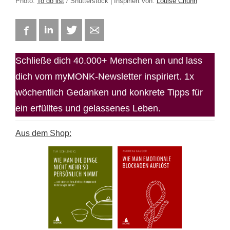
Photo:
To do list
/ Shutterstock | Inspiriert von:
Louise Chunn
Facebook
LinkedIn
Twitter
E-mail
Schließe dich 40.000+ Menschen an und lass
dich vom myMONK-Newsletter inspiriert. 1x
wöchentlich Gedanken und konkrete Tipps für
ein erfülltes und gelassenes Leben.
Aus dem Shop: