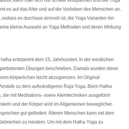
ältnis, kann man sich nur schwer entspannen und die Yoga
t es auf das Alter und auf die Vorlieben des Menschen an.
 sodass es durchaus sinnvoll ist, die Yoga Varianten hin
s eine kleine Auswahl an Yoga Methoden und deren Wirkung
 Hatha entstammt dem 15. Jahrhundert. In der westlichen
rperbetonten Übungen beschrieben. Damals wurden diese
vom körperlichen leicht abzugrenzen. Im Original
 Vorstufe zu dem aufwändigeren Raja Yoga. Beim Hatha
, die mit Meditations- sowie Atemtechniken ausgeführt
skeln und der Körper wird im Allgemeinen beweglicher.
sprochen gut gefördert. Älteren Menschen kann mit dem
 Gebrechen zu mindern. Um mit dem Hatha Yoga zu