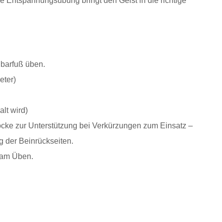
e Entspannungsübung bringt den Geist in die richtige
barfuß üben.
eter)
alt wird)
cke zur Unterstützung bei Verkürzungen zum Einsatz –
g der Beinrückseiten.
 am Üben.