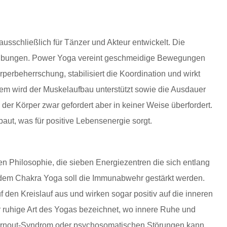
schließlich für Tänzer und Akteur entwickelt. Die
a-Übungen. Power Yoga vereint geschmeidige Bewegungen
perbeherrschung, stabilisiert die Koordination und wirkt
rdem wird der Muskelaufbau unterstützt sowie die Ausdauer
d der Körper zwar gefordert aber in keiner Weise überfordert.
aut, was für positive Lebensenergie sorgt.
en Philosophie, die sieben Energiezentren die sich entlang
 dem Chakra Yoga soll die Immunabwehr gestärkt werden.
f den Kreislauf aus und wirken sogar positiv auf die inneren
r ruhige Art des Yogas bezeichnet, wo innere Ruhe und
rnout-Syndrom oder psychosomatischen Störungen kann