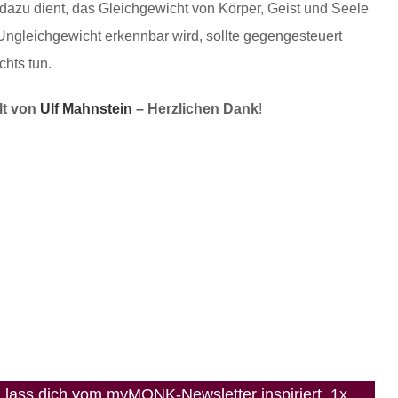
dazu dient, das Gleichgewicht von Körper, Geist und Seele
ngleichgewicht erkennbar wird, sollte gegengesteuert
chts tun.
lt von
Ulf Mahnstein
– Herzlichen Dank
!
lass dich vom myMONK-Newsletter inspiriert. 1x