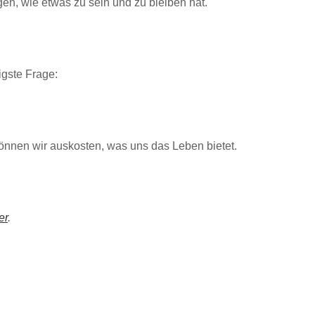
gen, wie etwas zu sein und zu bleiben hat.
igste Frage:
önnen wir auskosten, was uns das Leben bietet.
er
.