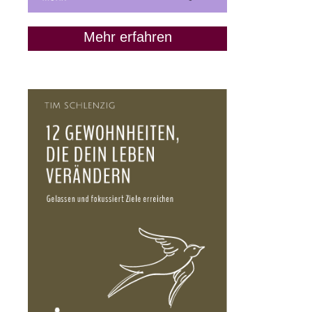
Mehr erfahren
„Lass uns Freunde
bleiben“: Wann das keine
gute Idee ist
9. Juni 2020