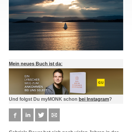
Mein neues Buch ist da:
Und folgst Du myMONK schon
bei Instagram
?
Facebook
LinkedIn
Twitter
E-mail