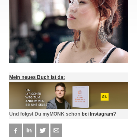
Mein neues Buch ist da:
Und folgst Du myMONK schon
bei Instagram
?
Facebook
LinkedIn
Twitter
E-mail