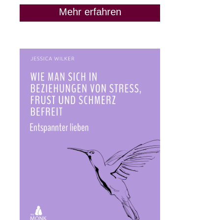
Mehr erfahren
„Lass uns Freunde
bleiben“: Wann das keine
gute Idee ist
9. Juni 2020