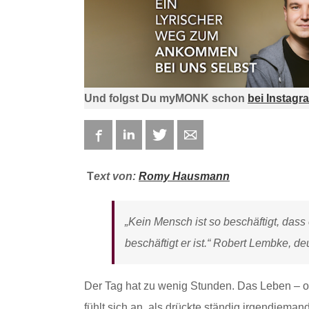
Und folgst Du myMONK schon
bei Instagr
Facebook
LinkedIn
Twitter
E-mail
T
ext von:
Romy Hausmann
„Kein Mensch ist so beschäftigt, dass e
beschäftigt er ist.“ Robert Lembke, d
Der Tag hat zu wenig Stunden. Das Leben – od
fühlt sich an, als drückte ständig irgendjema