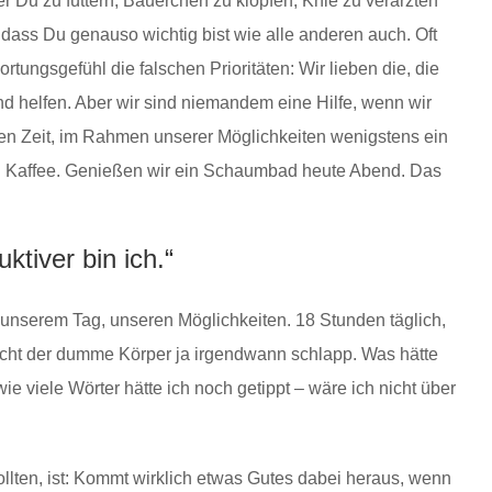
er Du zu füttern, Bäuerchen zu klopfen, Knie zu verarzten
, dass Du genauso wichtig bist wie alle anderen auch. Oft
tungsgefühl die falschen Prioritäten: Wir lieben die, die
nd helfen. Aber wir sind niemandem eine Hilfe, wenn wir
en Zeit, im Rahmen unserer Möglichkeiten wenigstens ein
ren Kaffee. Genießen wir ein Schaumbad heute Abend. Das
ktiver bin ich.“
unserem Tag, unseren Möglichkeiten. 18 Stunden täglich,
acht der dumme Körper ja irgendwann schlapp. Was hätte
e viele Wörter hätte ich noch getippt – wäre ich nicht über
 sollten, ist: Kommt wirklich etwas Gutes dabei heraus, wenn