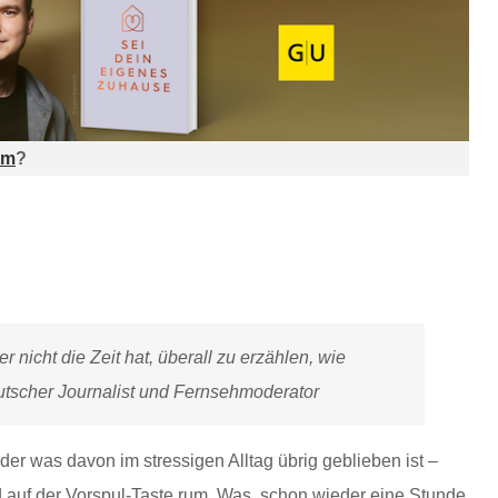
am
?
r nicht die Zeit hat, überall zu erzählen, wie
eutscher Journalist und Fernsehmoderator
er was davon im stressigen Alltag übrig geblieben ist –
nd auf der Vorspul-Taste rum. Was, schon wieder eine Stunde