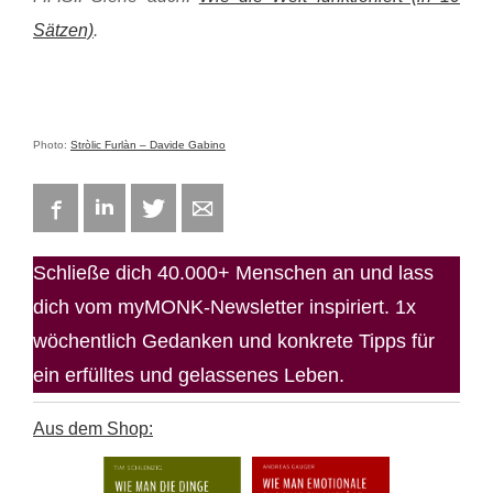
Sätzen)
.
Photo:
Stròlic Furlàn – Davide Gabino
Facebook
LinkedIn
Twitter
E-mail
Schließe dich 40.000+ Menschen an und lass
dich vom myMONK-Newsletter inspiriert. 1x
wöchentlich Gedanken und konkrete Tipps für
ein erfülltes und gelassenes Leben.
Aus dem Shop: