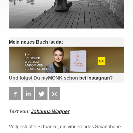
Mein neues Buch ist da:
Und folgst Du myMONK schon
bei Instagram
?
Facebook
LinkedIn
Twitter
E-mail
Text von:
Johanna Wagner
Vollgestopfte Schränke, ein vibrierendes Smartphone