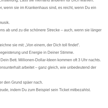
instellung. Lass sie niemand anderen für Dich wählen.
, wenn sie im Krankenhaus sind, es reicht, wenn Du ein
musik.
s ab und zu die schönere Strecke – auch, wenn sie länger
ichne sie mit: „Von einem, der Dich toll findet“.
Begeisterung und Energie in Deiner Stimme.
 Dein Bett. Millionen-Dollar-Ideen kommen oft 3 Uhr nachts.
ensunterhalt arbeitet – ganz gleich, wie unbedeutend der
er den Grund späer nach.
de, indem Du zum Beispiel sein Ticket mitbezahlst.