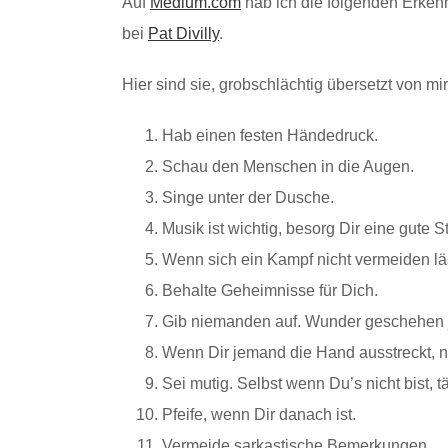
Auf
Medium.com
hab ich die folgenden Erken
bei
Pat Divilly
.
Hier sind sie, grobschlächtig übersetzt von mir
Hab einen festen Händedruck.
Schau den Menschen in die Augen.
Singe unter der Dusche.
Musik ist wichtig, besorg Dir eine gute 
Wenn sich ein Kampf nicht vermeiden läss
Behalte Geheimnisse für Dich.
Gib niemanden auf. Wunder geschehen 
Wenn Dir jemand die Hand ausstreckt, n
Sei mutig. Selbst wenn Du’s nicht bist, 
Pfeife, wenn Dir danach ist.
Vermeide sarkastische Bemerkungen.