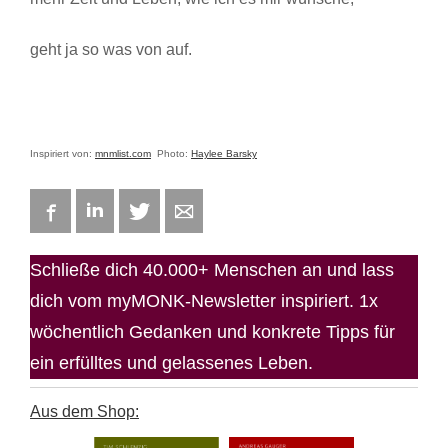
geht ja so was von auf.
Inspiriert von:
mnmlist.com
Photo:
Haylee Barsky
Facebook
LinkedIn
Twitter
E-mail
Schließe dich 40.000+ Menschen an und lass
dich vom myMONK-Newsletter inspiriert. 1x
wöchentlich Gedanken und konkrete Tipps für
ein erfülltes und gelassenes Leben.
Aus dem Shop: