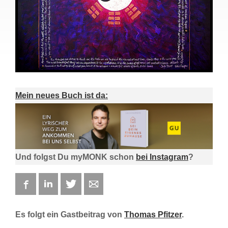
Mein neues Buch ist da:
Und folgst Du myMONK schon
bei Instagram
?
Facebook
LinkedIn
Twitter
E-mail
Es folgt ein Gastbeitrag von
Thomas Pfitzer
.