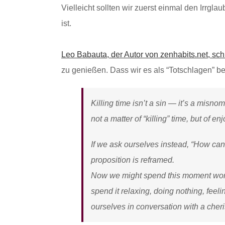
Vielleicht sollten wir zuerst einmal den Irrgl
ist.
Leo Babauta, der Autor von zenhabits.net, sch
zu genießen. Dass wir es als “Totschlagen” b
Killing time isn’t a sin — it’s a misno
not a matter of “killing” time, but of enj
If we ask ourselves instead, “How can 
proposition is reframed.
Now we might spend this moment workin
spend it relaxing, doing nothing, feel
ourselves in conversation with a cheri