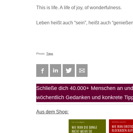
This is life. A life of joy, of wonderfulness.
Leben heißt auch “sein”, heißt auch “genießen”
Photo:
Tripp
Facebook
LinkedIn
Twitter
E-mail
Schließe dich 40.000+ Menschen an und 
wöchentlich Gedanken und konkrete Tipps
Aus dem Shop: