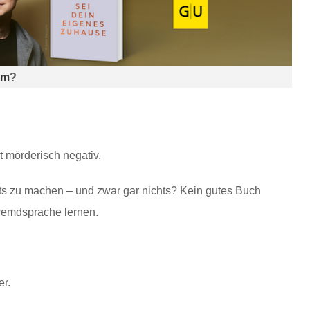
am
?
t mörderisch negativ.
chts zu machen – und zwar gar nichts? Kein gutes Buch
Fremdsprache lernen.
er.