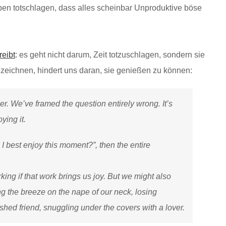
auben totschlagen, dass alles scheinbar Unproduktive böse
reibt
: es geht nicht darum, Zeit totzuschlagen, sondern sie
ezeichnen, hindert uns daran, sie genießen zu können:
mer. We’ve framed the question entirely wrong. It’s
oying it.
I best enjoy this moment?”, then the entire
g if that work brings us joy. But we might also
ing the breeze on the nape of our neck, losing
shed friend, snuggling under the covers with a lover.