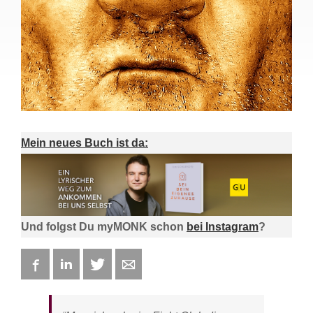
Mein neues Buch ist da:
Und folgst Du myMONK schon
bei Instagram
?
Facebook
LinkedIn
Twitter
E-mail