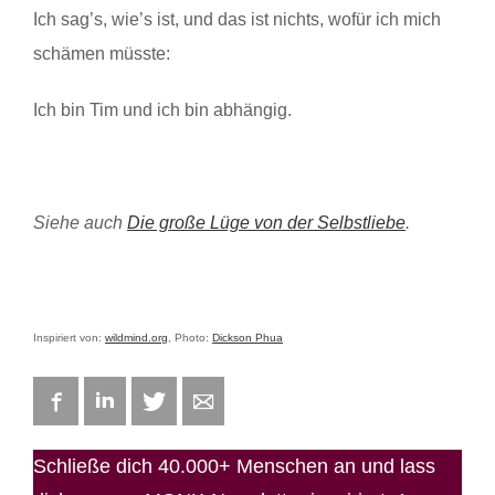
Ich sag’s, wie’s ist, und das ist nichts, wofür ich mich
schämen müsste:
Ich bin Tim und ich bin abhängig.
Siehe auch
Die große Lüge von der Selbstliebe
.
Inspiriert von:
wildmind.org
, Photo:
Dickson Phua
Facebook
LinkedIn
Twitter
E-mail
Schließe dich 40.000+ Menschen an und lass