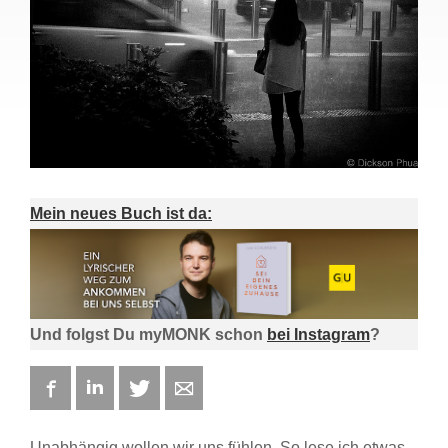
Mein neues Buch ist da:
Und folgst Du myMONK schon
bei Instagram
?
Facebook
LinkedIn
Twitter
E-mail
Unabhängig wollen wir uns fühlen. So lese ich etwas