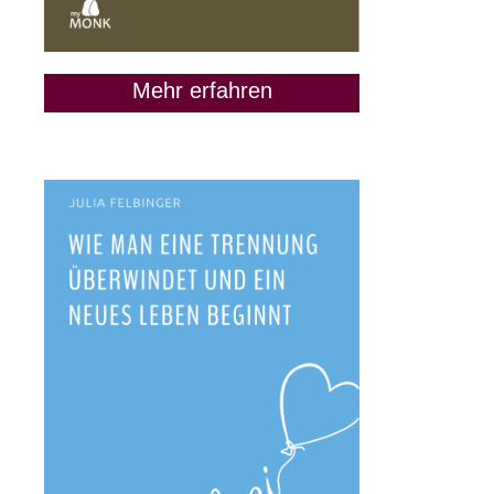
Mehr erfahren
„Lass uns Freunde
bleiben“: Wann das keine
gute Idee ist
9. Juni 2020