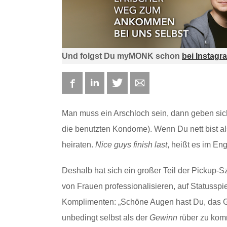
Und folgst Du myMONK schon
bei Instagr
Facebook
LinkedIn
Twitter
E-mail
Man muss ein Arschloch sein, dann geben sich
die benutzten Kondome). Wenn Du nett bist a
heiraten.
Nice guys finish last
, heißt es im En
Deshalb hat sich ein großer Teil der Pickup-
von Frauen professionalisieren, auf Statussp
Komplimenten: „Schöne Augen hast Du, das Gr
unbedingt selbst als der
Gewinn
rüber zu komm