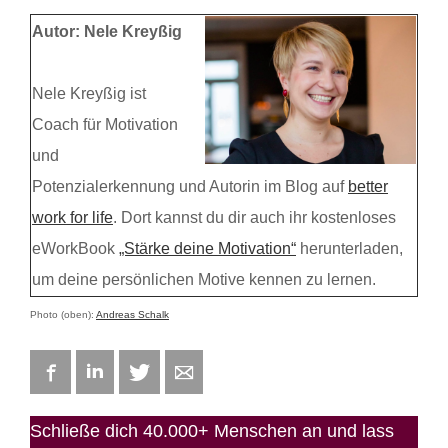
Autor: Nele Kreyßig
Nele Kreyßig ist
Coach für Motivation
und
Potenzialerkennung und Autorin im Blog auf
better
work for life
. Dort kannst du dir auch ihr kostenloses
eWorkBook
„Stärke deine Motivation“
herunterladen,
um deine persönlichen Motive kennen zu lernen.
Photo (oben):
Andreas Schalk
Facebook
LinkedIn
Twitter
E-mail
Schließe dich 40.000+ Menschen an und lass