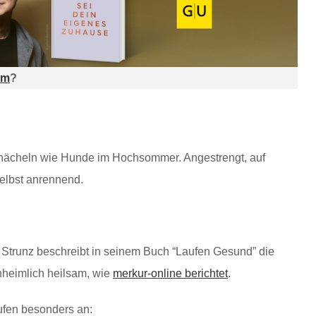
am
?
d hächeln wie Hunde im Hochsommer. Angestrengt, auf
elbst anrennend.
h Strunz beschreibt in seinem Buch “Laufen Gesund” die
nheimlich heilsam, wie
merkur-online berichtet
.
ufen besonders an: