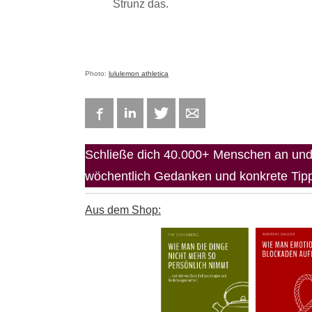
Strunz das.
Photo:
lululemon athletica
Facebook
LinkedIn
Twitter
E-mail
Schließe dich 40.000+ Menschen an und 
wöchentlich Gedanken und konkrete Tipps
Aus dem Shop: