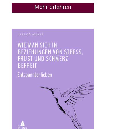
Mehr erfahren
„Lass uns Freunde
bleiben“: Wann das keine
gute Idee ist
9. Juni 2020