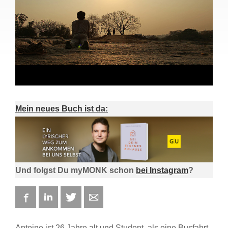
Mein neues Buch ist da:
Und folgst Du myMONK schon
bei Instagram
?
Facebook
LinkedIn
Twitter
E-mail
Antoine ist 26 Jahre alt und Student, als eine Busfahrt