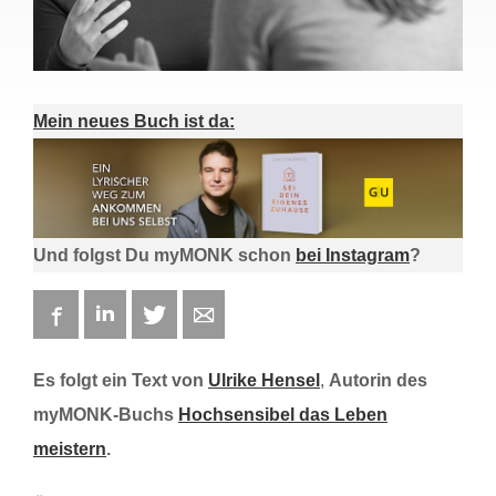
Mein neues Buch ist da:
Und folgst Du myMONK schon
bei Instagram
?
Facebook
LinkedIn
Twitter
E-mail
Es folgt ein Text von
Ulrike Hensel
,
Autorin des
myMONK-Buchs
Hochsensibel das Leben
meistern
.