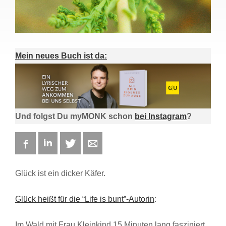
Mein neues Buch ist da:
Und folgst Du myMONK schon
bei Instagram
?
Facebook
LinkedIn
Twitter
E-mail
Glück ist ein dicker Käfer.
Glück heißt für die “Life is bunt”-Autorin
:
Im Wald mit Frau Kleinkind 15 Minuten lang fasziniert