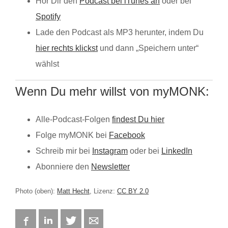
Hör Dir den
Podcast bei iTunes an
oder bei
Spotify
Lade den Podcast als MP3 herunter, indem Du
hier rechts klickst
und dann „Speichern unter“
wählst
Wenn Du mehr willst von myMONK:
Alle-Podcast-Folgen
findest Du hier
Folge myMONK bei
Facebook
Schreib mir bei
Instagram
oder bei
LinkedIn
Abonniere den
Newsletter
Photo (oben):
Matt Hecht
, Lizenz:
CC BY 2.0
Facebook
LinkedIn
Twitter
E-mail