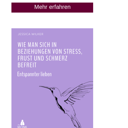
Mehr erfahren
„Lass uns Freunde
bleiben“: Wann das keine
gute Idee ist
9. Juni 2020