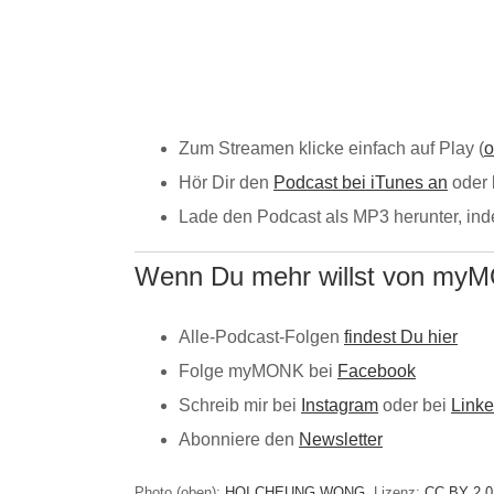
Zum Streamen klicke einfach auf Play (
o
Hör Dir den
Podcast bei iTunes an
oder 
Lade den Podcast als MP3 herunter, i
Wenn Du mehr willst von my
Alle-Podcast-Folgen
findest Du hier
Folge myMONK bei
Facebook
Schreib mir bei
Instagram
oder bei
Linke
Abonniere den
Newsletter
Photo (oben):
HOI CHEUNG WONG
, Lizenz:
CC BY 2.0