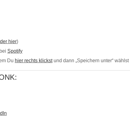
der hier
)
bei
Spotify
ndem Du
hier rechts klickst
und dann „Speichern unter“ wählst
MONK:
dIn