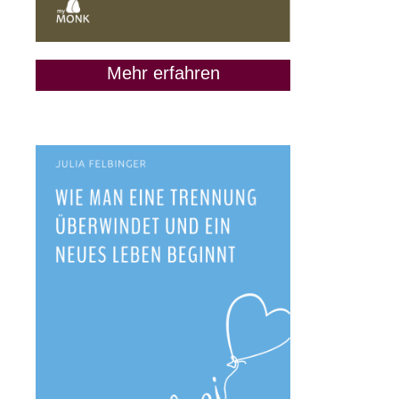
Mehr erfahren
„Lass uns Freunde
bleiben“: Wann das keine
gute Idee ist
9. Juni 2020