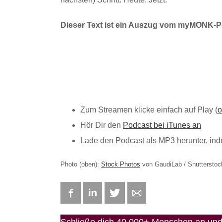
Dieser Text ist ein Auszug vom myMONK-Po
Zum Streamen klicke einfach auf Play (
o
Hör Dir den
Podcast bei iTunes an
Lade den Podcast als MP3 herunter, i
Photo (oben):
Stock Photos
von GaudiLab / Shutterstoc
Facebook
LinkedIn
Twitter
E-mail
Schließe dich 40.000+ Menschen an und 