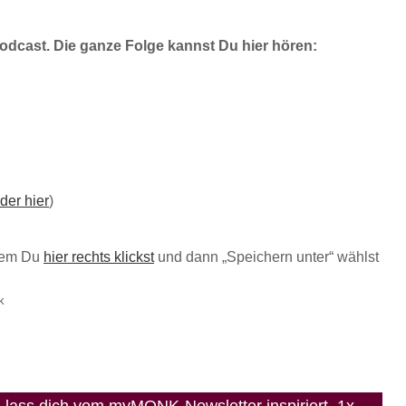
dcast. Die ganze Folge kannst Du hier hören:
der hier
)
ndem Du
hier rechts klickst
und dann „Speichern unter“ wählst
k
lass dich vom myMONK-Newsletter inspiriert. 1x