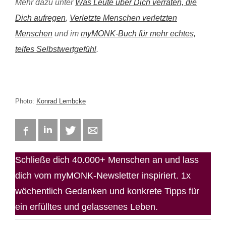
Mehr dazu unter
Was Leute über Dich verraten, die
Dich aufregen
,
Verletzte Menschen verletzten
Menschen
und im
myMONK-Buch für mehr echtes,
teifes Selbstwertgefühl
.
Photo:
Konrad Lembcke
Facebook
LinkedIn
Twitter
E-mail
Schließe dich 40.000+ Menschen an und lass
dich vom myMONK-Newsletter inspiriert. 1x
wöchentlich Gedanken und konkrete Tipps für
ein erfülltes und gelassenes Leben.