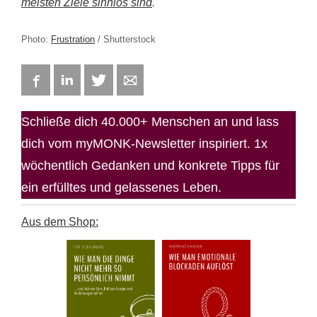
meisten Ziele sinnlos sind
.
Photo:
Frustration
/ Shutterstock
Facebook
LinkedIn
Twitter
E-mail
Schließe dich 40.000+ Menschen an und lass
dich vom myMONK-Newsletter inspiriert. 1x
wöchentlich Gedanken und konkrete Tipps für
ein erfülltes und gelassenes Leben.
Aus dem Shop: