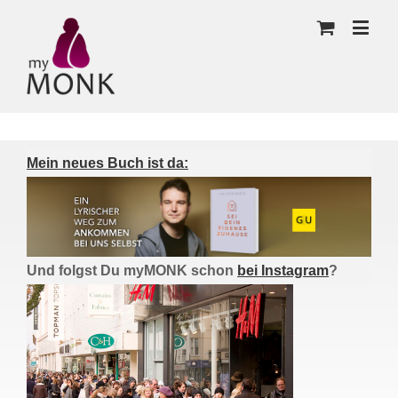
Mein neues Buch ist da:
Und folgst Du myMONK schon
bei Instagram
?