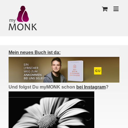
Mein neues Buch ist da:
Und folgst Du myMONK schon
bei Instagram
?