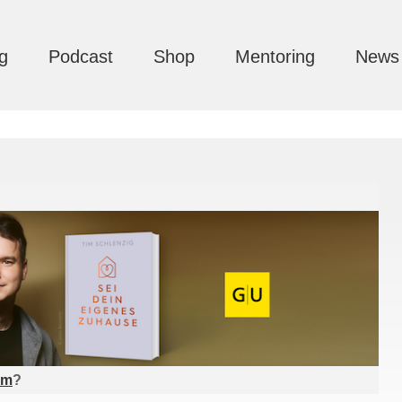
g
Podcast
Shop
Mentoring
News
am
?