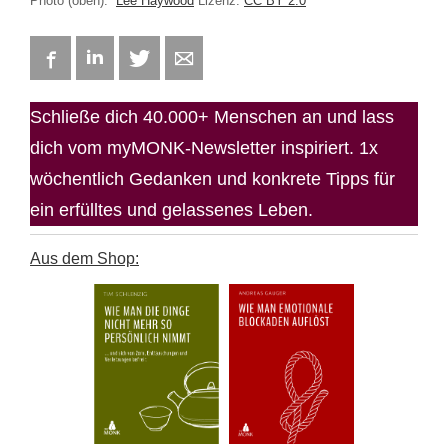
Photo (oben):
Lee Haywood
Lizenz:
CC BY 2.0
Facebook
LinkedIn
Twitter
E-mail
Schließe dich 40.000+ Menschen an und lass
dich vom myMONK-Newsletter inspiriert. 1x
wöchentlich Gedanken und konkrete Tipps für
ein erfülltes und gelassenes Leben.
Aus dem Shop: