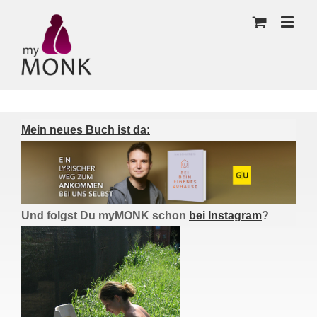
Mein neues Buch ist da:
Und folgst Du myMONK schon
bei Instagram
?