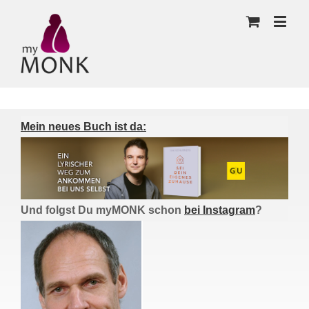
Mein neues Buch ist da:
Und folgst Du myMONK schon
bei Instagram
?