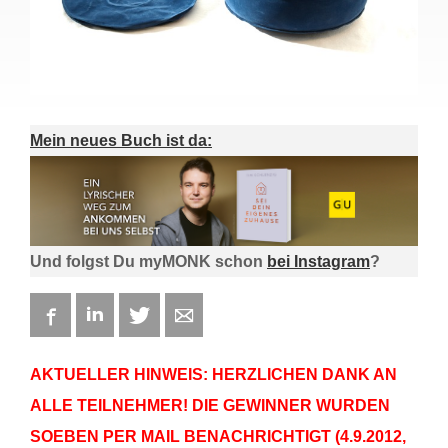
Mein neues Buch ist da:
Und folgst Du myMONK schon
bei Instagram
?
Facebook
LinkedIn
Twitter
E-mail
AKTUELLER HINWEIS: HERZLICHEN DANK AN
ALLE TEILNEHMER! DIE GEWINNER WURDEN
SOEBEN PER MAIL BENACHRICHTIGT (4.9.2012,