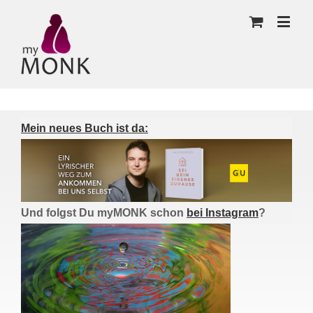
Mein neues Buch ist da:
Und folgst Du myMONK schon
bei Instagram
?