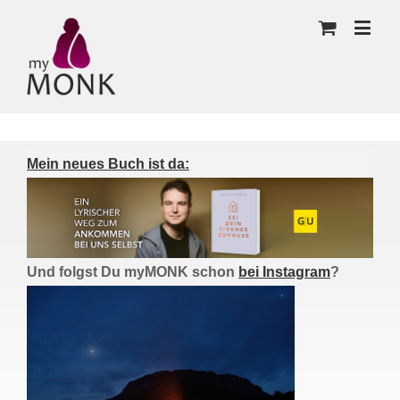
Mein neues Buch ist da:
Und folgst Du myMONK schon
bei Instagram
?