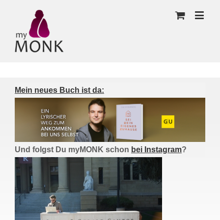
Mein neues Buch ist da:
Und folgst Du myMONK schon
bei Instagram
?