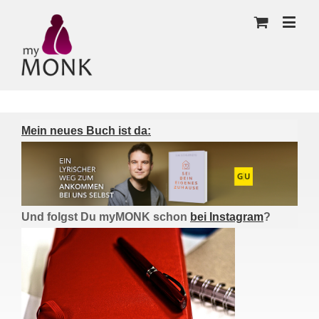
Mein neues Buch ist da:
Und folgst Du myMONK schon
bei Instagram
?