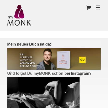
Mein neues Buch ist da:
Und folgst Du myMONK schon
bei Instagram
?