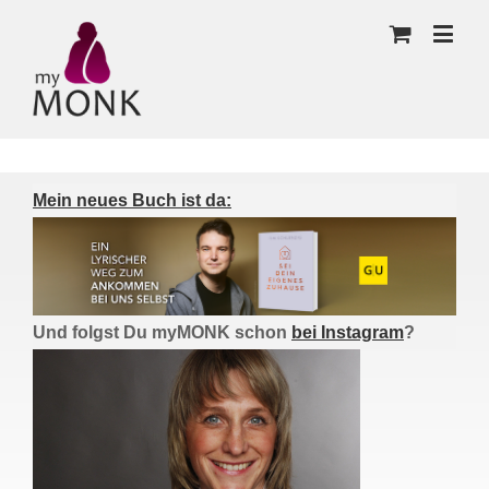
Mein neues Buch ist da:
Und folgst Du myMONK schon
bei Instagram
?