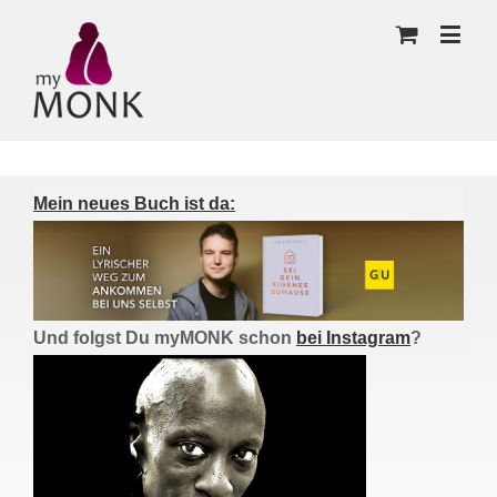
Mein neues Buch ist da:
Und folgst Du myMONK schon
bei Instagram
?