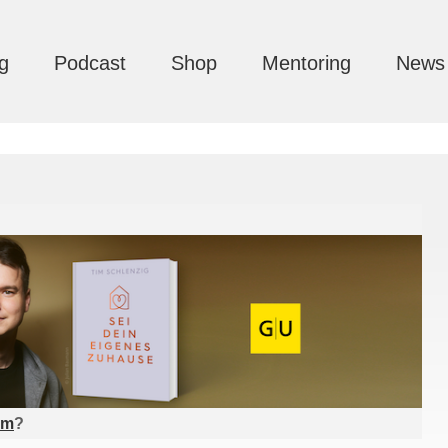
g
Podcast
Shop
Mentoring
News
am
?