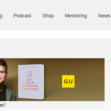
g
Podcast
Shop
Mentoring
News
am
?