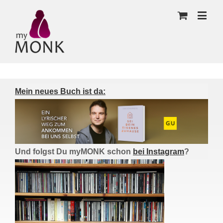
Mein neues Buch ist da:
Und folgst Du myMONK schon
bei Instagram
?