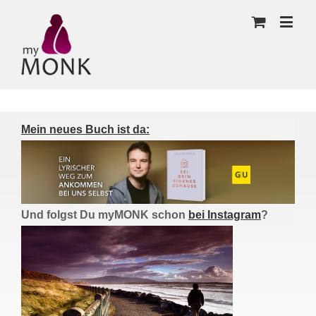
Mein neues Buch ist da:
Und folgst Du myMONK schon
bei Instagram
?