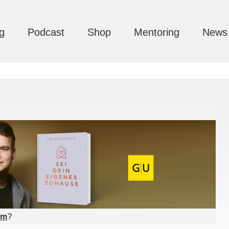
g
Podcast
Shop
Mentoring
News
am
?