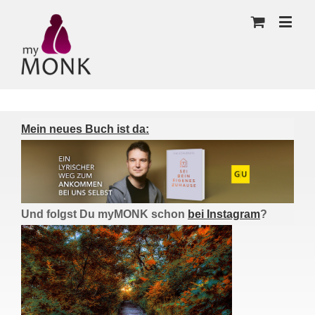
Mein neues Buch ist da:
Und folgst Du myMONK schon
bei Instagram
?