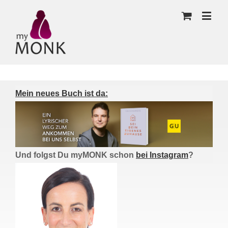
Mein neues Buch ist da:
Und folgst Du myMONK schon
bei Instagram
?